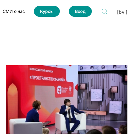
СМИ о нас
Курсы
Вход
[bvi]