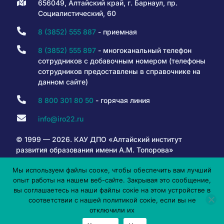
656049, Алтайский край, г. Барнаул, пр.
Социалистический, 60
8 (3852) 555 887
- приемная
8 (3852) 555 897
- многоканальный телефон
сотрудников с добавочным номером (телефоны
сотрудников предоставлены в справочнике на
данном сайте)
8 800 301 80 50
- горячая линия
info@iro22.ru
© 1999 — 2026. КАУ ДПО «Алтайский институт
развития образования имени А.М. Топорова»
Мы используем файлы сооке, чтобы обеспечить вам лучший
опыт работы на нашем веб-сайте. Закрывая это сообщение,
6+
вы соглашаетесь на наши файлы сокіе на этом устройстве в
соответствии с нашей политикой сокіе, если вы не
отключили их