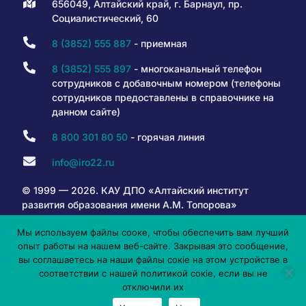
656049, Алтайский край, г. Барнаул, пр.
Социалистический, 60
8 (3852) 555 887
- приемная
8 (3852) 555 897
- многоканальный телефон
сотрудников с добавочным номером (телефоны
сотрудников предоставлены в справочнике на
данном сайте)
8 800 301 80 50
- горячая линия
info@iro22.ru
© 1999 — 2026. КАУ ДПО «Алтайский институт
развития образования имени А.М. Топорова»
Мы используем файлы сооке, чтобы обеспечить вам лучший
опыт работы на нашем веб-сайте. Закрывая это сообщение,
6+
вы соглашаетесь на наши файлы сокіе на этом устройстве в
соответствии с нашей политикой сокіе, если вы не
отключили их