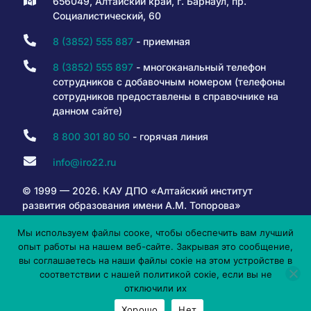
656049, Алтайский край, г. Барнаул, пр.
Социалистический, 60
8 (3852) 555 887
- приемная
8 (3852) 555 897
- многоканальный телефон
сотрудников с добавочным номером (телефоны
сотрудников предоставлены в справочнике на
данном сайте)
8 800 301 80 50
- горячая линия
info@iro22.ru
© 1999 — 2026. КАУ ДПО «Алтайский институт
развития образования имени А.М. Топорова»
Мы используем файлы сооке, чтобы обеспечить вам лучший
опыт работы на нашем веб-сайте. Закрывая это сообщение,
6+
вы соглашаетесь на наши файлы сокіе на этом устройстве в
соответствии с нашей политикой сокіе, если вы не
отключили их
Хорошо
Нет