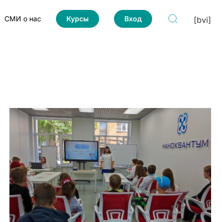
СМИ о нас
Курсы
Вход
[bvi]