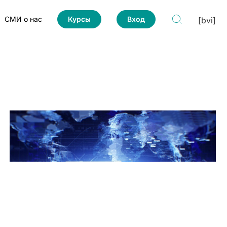
СМИ о нас
Курсы
Вход
[bvi]