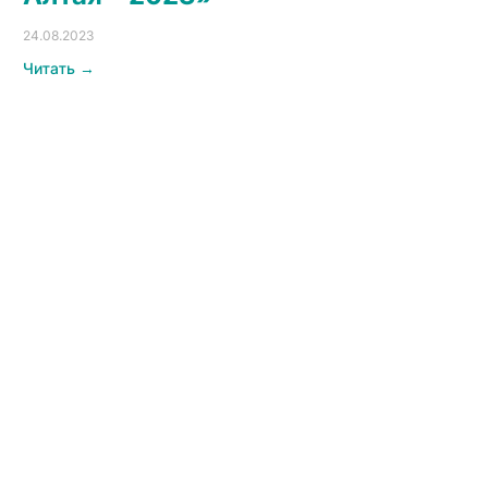
Завершился марафон «Лучшие
практики воспитательной и
профилактической работы
Алтая – 2023»
24.08.2023
Читать →