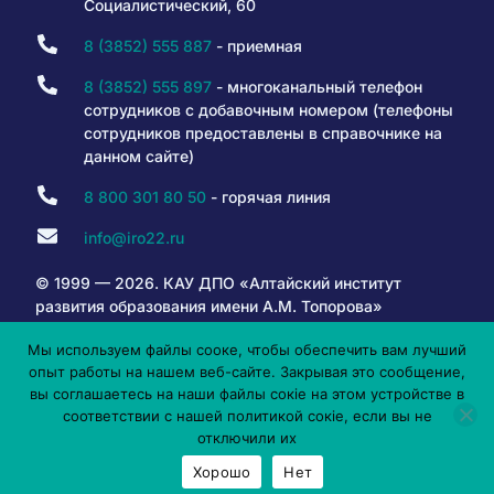
Социалистический, 60
8 (3852) 555 887
- приемная
8 (3852) 555 897
- многоканальный телефон
сотрудников с добавочным номером (телефоны
сотрудников предоставлены в справочнике на
данном сайте)
8 800 301 80 50
- горячая линия
info@iro22.ru
© 1999 — 2026. КАУ ДПО «Алтайский институт
развития образования имени А.М. Топорова»
Мы используем файлы сооке, чтобы обеспечить вам лучший
опыт работы на нашем веб-сайте. Закрывая это сообщение,
6+
вы соглашаетесь на наши файлы сокіе на этом устройстве в
соответствии с нашей политикой сокіе, если вы не
отключили их
Хорошо
Нет