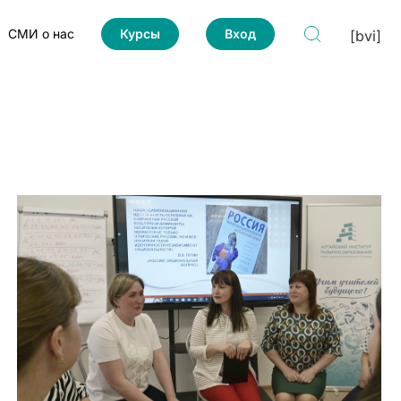
СМИ о нас
Курсы
Вход
[bvi]