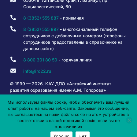
656049, Алтайский край, г. Барнаул, пр.
Социалистический, 60
8 (3852) 555 887
- приемная
8 (3852) 555 897
- многоканальный телефон
сотрудников с добавочным номером (телефоны
сотрудников предоставлены в справочнике на
данном сайте)
8 800 301 80 50
- горячая линия
info@iro22.ru
© 1999 — 2026. КАУ ДПО «Алтайский институт
развития образования имени А.М. Топорова»
Мы используем файлы сооке, чтобы обеспечить вам лучший
опыт работы на нашем веб-сайте. Закрывая это сообщение,
6+
вы соглашаетесь на наши файлы сокіе на этом устройстве в
соответствии с нашей политикой сокіе, если вы не
отключили их
Хорошо
Нет