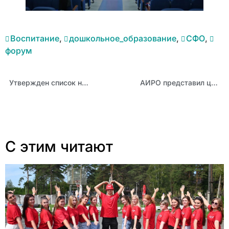
Воспитание
,
дошкольное_образование
,
СФО
,
форум
Утвержден список новых РИП и БЛП Алтайского края
АИРО представил цветочную композицию на выставке ко Дню города Барнаула
С этим читают