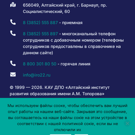
656049, Алтайский край, г. Барнаул, пр.
Социалистический, 60
8 (3852) 555 887
- приемная
8 (3852) 555 897
- многоканальный телефон
сотрудников с добавочным номером (телефоны
сотрудников предоставлены в справочнике на
данном сайте)
8 800 301 80 50
- горячая линия
info@iro22.ru
© 1999 — 2026. КАУ ДПО «Алтайский институт
развития образования имени А.М. Топорова»
Мы используем файлы сооке, чтобы обеспечить вам лучший
опыт работы на нашем веб-сайте. Закрывая это сообщение,
6+
вы соглашаетесь на наши файлы сокіе на этом устройстве в
соответствии с нашей политикой сокіе, если вы не
отключили их