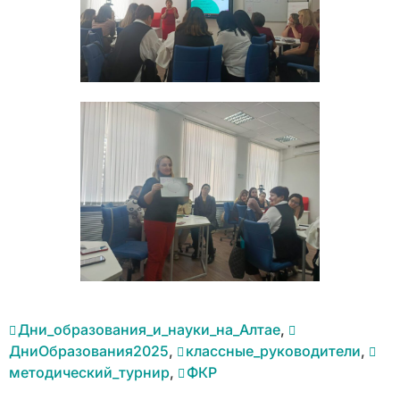
Дни_образования_и_науки_на_Алтае
,
ДниОбразования2025
,
классные_руководители
,
методический_турнир
,
ФКР