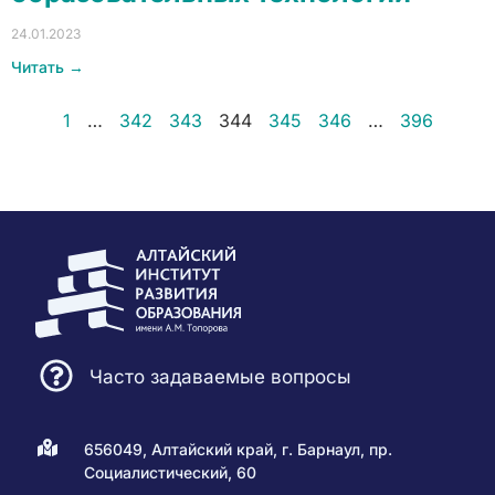
24.01.2023
Читать →
1
…
342
343
344
345
346
…
396
Часто задаваемые вопросы
656049, Алтайский край, г. Барнаул, пр.
Социалистический, 60