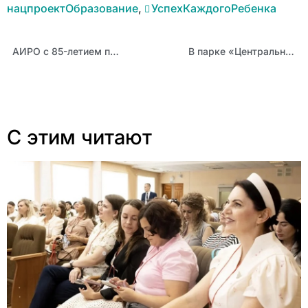
нацпроектОбразование
,
УспехКаждогоРебенка
АИРО с 85-летием поздравила группа компаний «Просвещение»
В парке «Центральный» Барнаула появилась аллея «Учительская слава»
С этим читают