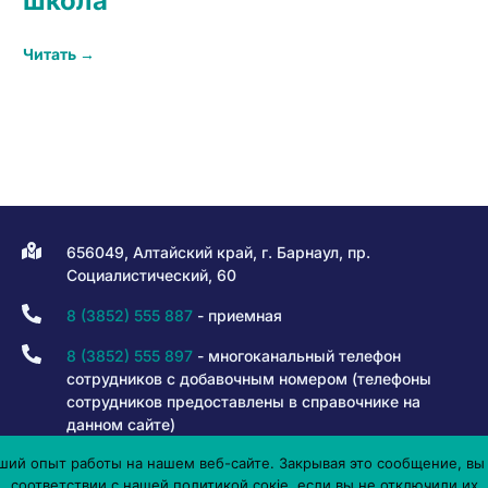
школа
Читать →
656049, Алтайский край, г. Барнаул, пр.
Социалистический, 60
8 (3852) 555 887
- приемная
8 (3852) 555 897
- многоканальный телефон
сотрудников с добавочным номером (телефоны
сотрудников предоставлены в справочнике на
данном сайте)
ий опыт работы на нашем веб-сайте. Закрывая это сообщение, вы 
8 800 301 80 50
- горячая линия
соответствии с нашей политикой сокіе, если вы не отключили их