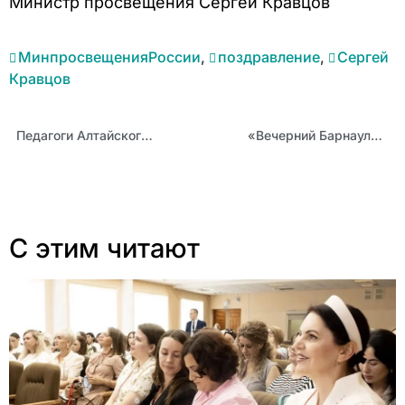
Министр просвещения Сергей Кравцов
МинпросвещенияРоссии
,
поздравление
,
Сергей
Кравцов
Педагоги Алтайского края провели традиционную «Летнюю творческую дачу»
«Вечерний Барнаул»: От сердца к сердцу
С этим читают