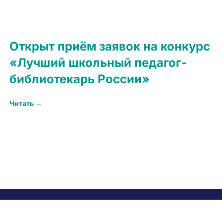
Открыт приём заявок на конкурс
«Лучший школьный педагог-
библиотекарь России»
Читать →
© 1999 — 2026. КАУ ДПО «Алтайский институт развития
образования имени А.М. Топорова»