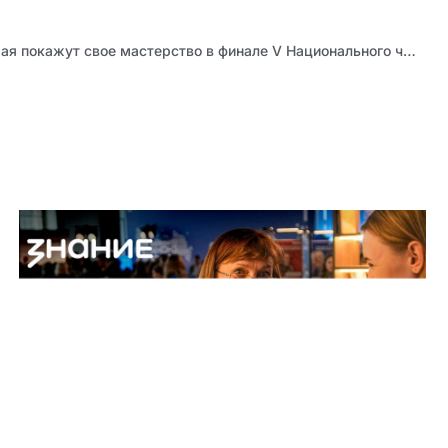
Участники Алтайского края покажут свое мастерство в финале V Национального чемпионата «Навыки мудрых»