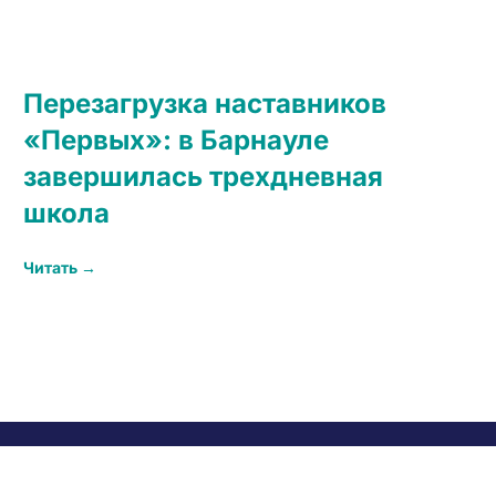
Перезагрузка наставников
«Первых»: в Барнауле
завершилась трехдневная
школа
Читать →
656049, Алтайский край, г. Барнаул, пр.
Социалистический, 60