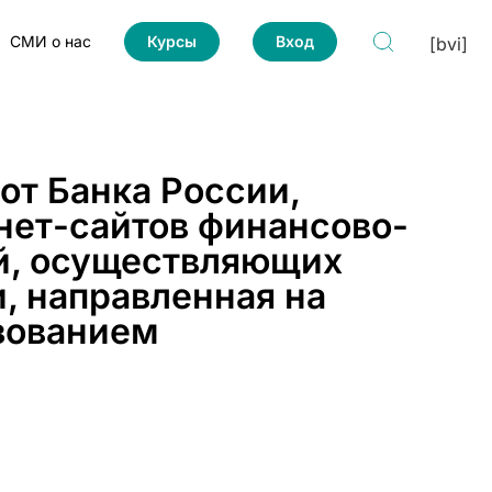
СМИ о нас
Курсы
Вход
[bvi]
от Банка России,
нет-сайтов финансово-
ий, осуществляющих
, направленная на
зованием