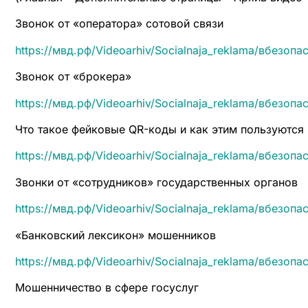
Звонок от «оператора» сотовой связи
https://мвд.рф/Videoarhiv/Socialnaja_reklama/вбезоп
Звонок от «брокера»
https://мвд.рф/Videoarhiv/Socialnaja_reklama/вбезоп
Что такое фейковые QR-коды и как этим пользуются
https://мвд.рф/Videoarhiv/Socialnaja_reklama/вбезопа
Звонки от «сотрудников» государственных органов
https://мвд.рф/Videoarhiv/Socialnaja_reklama/вбезоп
«Банковский лексикон» мошенников
https://мвд.рф/Videoarhiv/Socialnaja_reklama/вбезоп
Мошенничество в сфере госуслуг