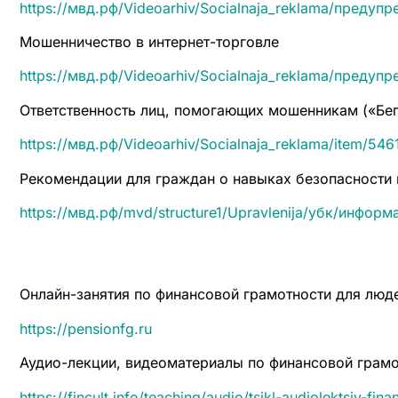
https://мвд.рф/Videoarhiv/Socialnaja_reklama/преду
Мошенничество в интернет-торговле
https://мвд.рф/Videoarhiv/Socialnaja_reklama/преду
Ответственность лиц, помогающих мошенникам («Бег
https://мвд.рф/Videoarhiv/Socialnaja_reklama/item/54
Рекомендации для граждан о навыках безопасности п
https://мвд.рф/mvd/structure1/Upravlenija/убк/инфор
Онлайн-занятия по финансовой грамотности для люд
https://pensionfg.ru
Аудио-лекции, видеоматериалы по финансовой грам
https://fincult.info/teaching/audio/tsikl-audiolektsiy-fin