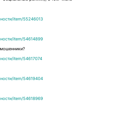
асности/item/55246013
асности/item/54614899
 мошенники?
сности/item/54617074
асности/item/54619404
асности/item/54618969