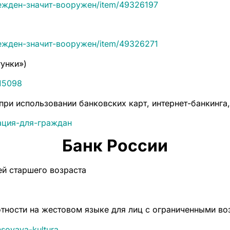
прежден-значит-вооружен/item/49326197
прежден-значит-вооружен/item/49326271
унки»)
615098
ри использовании банковских карт, интернет-банкинга
мация-для-граждан
Банк России
ей старшего возраста
отности на жестовом языке для лиц с ограниченными в
ansovaya-kultura