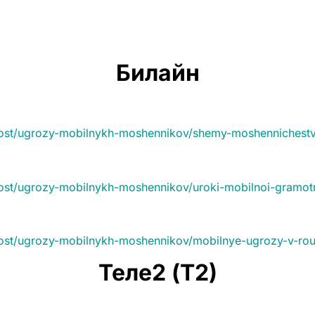
Билайн
nost/ugrozy-mobilnykh-moshennikov/shemy-moshennichest
ost/ugrozy-mobilnykh-moshennikov/uroki-mobilnoi-gramot
nost/ugrozy-mobilnykh-moshennikov/mobilnye-ugrozy-v-ro
Теле2 (Т2)