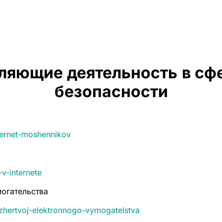
ляющие деятельность
в сф
безопасности
nternet-moshennikov
v-internete
могательства
i-zhertvoj-elektronnogo-vymogatelstva