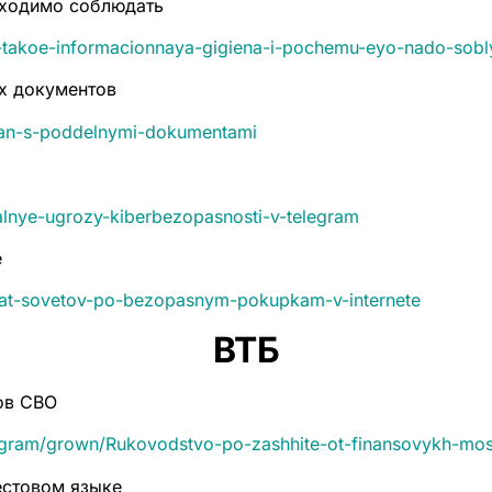
бходимо соблюдать
to-takoe-informacionnaya-gigiena-i-pochemu-eyo-nado-sobl
х документов
bman-s-poddelnymi-dokumentami
ualnye-ugrozy-kiberbezopasnosti-v-telegram
е
esyat-sovetov-po-bezopasnym-pokupkam-v-internete
ВТБ
ов СВО
s/fingram/grown/Rukovodstvo-po-zashhite-ot-finansovykh-m
естовом языке