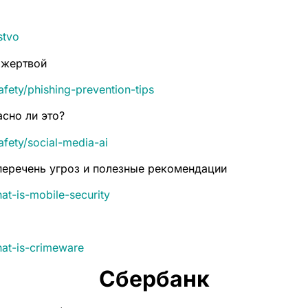
stvo
 жертвой
fety/phishing-prevention-tips
асно ли это?
fety/social-media-ai
перечень угроз и полезные рекомендации
at-is-mobile-security
hat-is-crimeware
Сбербанк