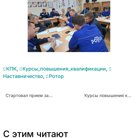
КПК
,
Курсы_повышения_квалификации
,
Наставничество
,
Ротор
Стартовал прием заявок для участия в ежегодном краевом конкурсе «Интеллектуальный капитал Алтая»
Курсы повышения квалификации для региональных тьюторов курса внеурочной деятельности «Разговоры о важном» стартовали в Москве
С этим читают