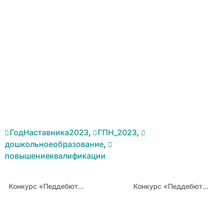
ГодНаставника2023
,
ГПН_2023
,
дошкольноеобразование
,
повышениеквалификации
Конкурс «Педдебют – 2023»: победитель заочного этапа из Рубцовского района Варсеник Степанян
Конкурс «Педдебют – 2023»: победитель заочного этапа из Камня-на-Оби Александра Стурова