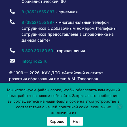
Социалистический, 60
8 (3852) 555 887
- приемная
8 (3852) 555 897
- многоканальный телефон
сотрудников с добавочным номером (телефоны
сотрудников предоставлены в справочнике на
данном сайте)
8 800 301 80 50
- горячая линия
info@iro22.ru
© 1999 — 2026. КАУ ДПО «Алтайский институт
развития образования имени А.М. Топорова»
Мы используем файлы сооке, чтобы обеспечить вам лучший
опыт работы на нашем веб-сайте. Закрывая это сообщение,
6+
вы соглашаетесь на наши файлы сокіе на этом устройстве в
соответствии с нашей политикой сокіе, если вы не
отключили их
Хорошо
Нет