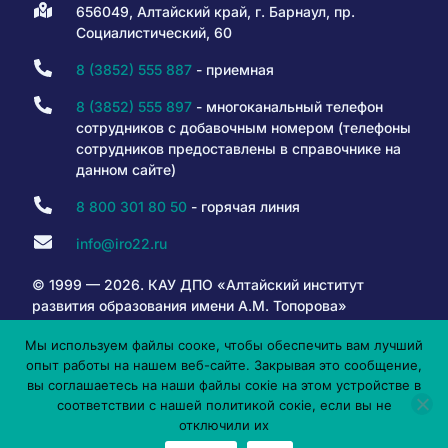
656049, Алтайский край, г. Барнаул, пр.
Социалистический, 60
8 (3852) 555 887
- приемная
8 (3852) 555 897
- многоканальный телефон
сотрудников с добавочным номером (телефоны
сотрудников предоставлены в справочнике на
данном сайте)
8 800 301 80 50
- горячая линия
info@iro22.ru
© 1999 — 2026. КАУ ДПО «Алтайский институт
развития образования имени А.М. Топорова»
Мы используем файлы сооке, чтобы обеспечить вам лучший
опыт работы на нашем веб-сайте. Закрывая это сообщение,
6+
вы соглашаетесь на наши файлы сокіе на этом устройстве в
соответствии с нашей политикой сокіе, если вы не
отключили их