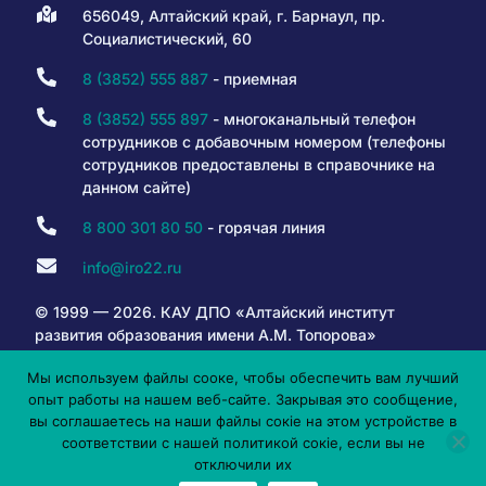
656049, Алтайский край, г. Барнаул, пр.
Социалистический, 60
8 (3852) 555 887
- приемная
8 (3852) 555 897
- многоканальный телефон
сотрудников с добавочным номером (телефоны
сотрудников предоставлены в справочнике на
данном сайте)
8 800 301 80 50
- горячая линия
info@iro22.ru
© 1999 — 2026. КАУ ДПО «Алтайский институт
развития образования имени А.М. Топорова»
Мы используем файлы сооке, чтобы обеспечить вам лучший
опыт работы на нашем веб-сайте. Закрывая это сообщение,
6+
вы соглашаетесь на наши файлы сокіе на этом устройстве в
соответствии с нашей политикой сокіе, если вы не
отключили их