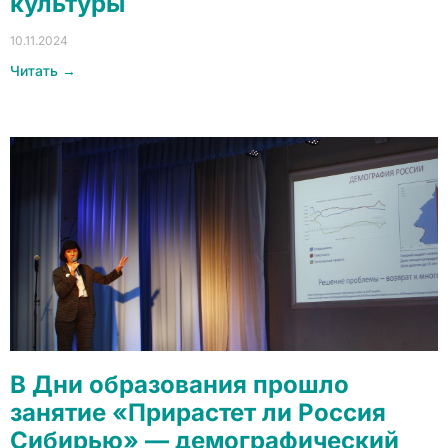
культуры
10.11.2024
Читать →
В Дни образования прошло
занятие «Прирастет ли Россия
Сибирью» — демографический