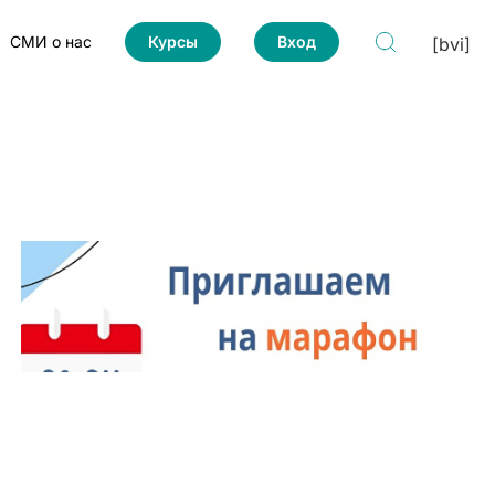
СМИ о нас
Курсы
Вход
[bvi]