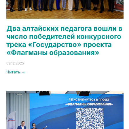
Два алтайских педагога вошли в
число победителей конкурсного
трека «Государство» проекта
«Флагманы образования»
02.12.2025
Читать →