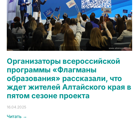
Организаторы всероссийской
программы «Флагманы
образования» рассказали, что
ждет жителей Алтайского края в
пятом сезоне проекта
16.04.2025
Читать →