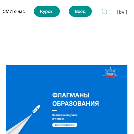
СМИ о нас
Курсы
Вход
[bvi]