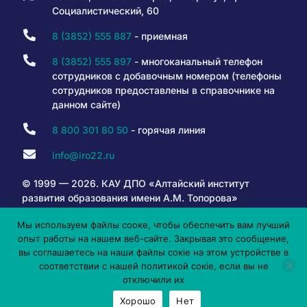
Социалистический, 60
8 (3852) 555 887
- приемная
8 (3852) 555 897
- многоканальный телефон
сотрудников с добавочным номером (телефоны
сотрудников предоставлены в справочнике на
данном сайте)
8 800 301 80 50
- горячая линия
info@iro22.ru
© 1999 — 2026. КАУ ДПО «Алтайский институт
развития образования имени А.М. Топорова»
Мы используем файлы сооке, чтобы обеспечить вам лучший
опыт работы на нашем веб-сайте. Закрывая это сообщение,
6+
вы соглашаетесь на наши файлы сокіе на этом устройстве в
соответствии с нашей политикой сокіе, если вы не
отключили их
Хорошо
Нет