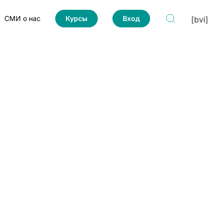
СМИ о нас
Курсы
Вход
[bvi]