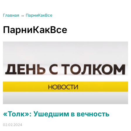
Главная
→
ПарниКакВсе
ПарниКакВсе
«Толк»: Ушедшим в вечность
02.02.2024