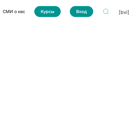
СМИ о нас
Курсы
Вход
[bvi]