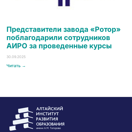
Представители завода «Ротор»
поблагодарили сотрудников
АИРО за проведенные курсы
30.09.2025
Читать →