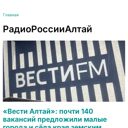
Главная
РадиоРоссииАлтай
«Вести Алтай»: почти 140
вакансий предложили малые
города и сёла края земским