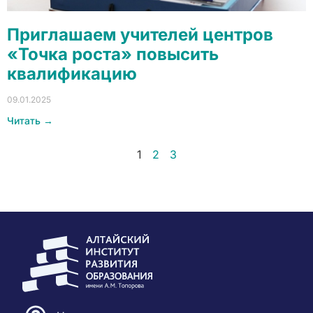
Приглашаем учителей центров
«Точка роста» повысить
квалификацию
09.01.2025
Читать →
1
2
3