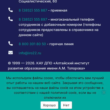
Социалистический, 60
8 (3852) 555 887
- приемная
8 (3852) 555 897
- многоканальный телефон
сотрудников с добавочным номером (телефоны
сотрудников предоставлены в справочнике на
данном сайте)
8 800 301 80 50
- горячая линия
info@iro22.ru
© 1999 — 2026. КАУ ДПО «Алтайский институт
развития образования имени А.М. Топорова»
Мы используем файлы сооке, чтобы обеспечить вам лучший
опыт работы на нашем веб-сайте. Закрывая это сообщение,
6+
вы соглашаетесь на наши файлы сокіе на этом устройстве в
соответствии с нашей политикой сокіе, если вы не
отключили их
Хорошо
Нет