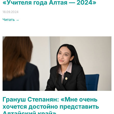
«Учителя года Алтая — 2024»
18.09.2024
Читать →
Грануш Степанян: «Мне очень
хочется достойно представить
Алтайский край»