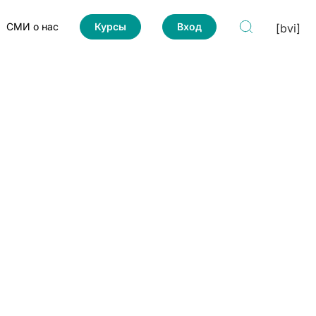
СМИ о нас
Курсы
Вход
[bvi]