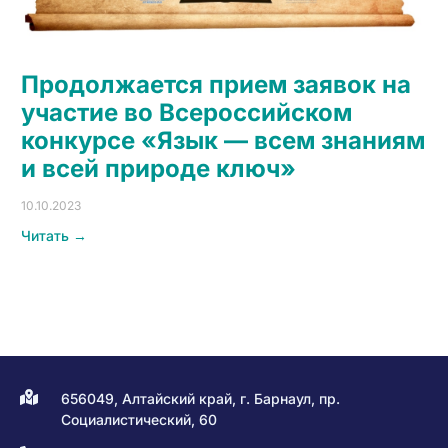
Продолжается прием заявок на
участие во Всероссийском
конкурсе «Язык — всем знаниям
и всей природе ключ»
10.10.2023
Читать →
656049, Алтайский край, г. Барнаул, пр.
Социалистический, 60