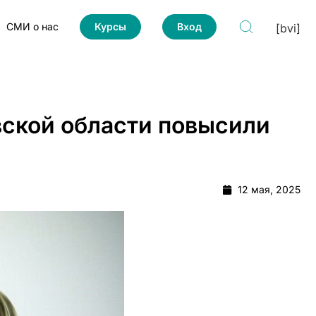
СМИ о нас
Курсы
Вход
[bvi]
вской области повысили
12 мая, 2025