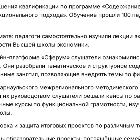
вышения квалификации по программе «Содержани
кционального подхода». Обучение прошли 100 пе
мате: педагоги самостоятельно изучили лекции 
ности Высшей школы экономики.
онлайн-платформе «Сферум» слушатели ознакомили
 Они разобрали тематическое и структурное со
анные занятия, позволяющие внедрять темы по ф
Барнаульского межрегионального методического
д их руководством слушатели решали кейсы по р
чные курсы по функциональной грамотности, изу
олы.
вка и защита итоговых проектов по различным 
даны образовательные проекты, посвящённые се