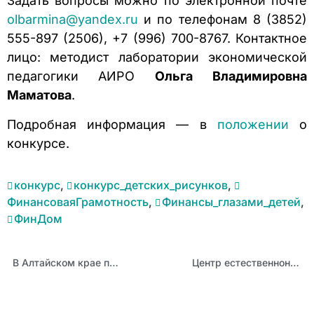
Задать вопросы можно по электронной почте
olbarmina@yandex.ru
и по телефонам 8 (3852)
555-897 (2506), +7 (996) 700-8767. Контактное
лицо: методист лаборатории экономической
педагогики АИРО
Ольга
Владимировна
Маматова
.
Подробная информация — в
положении
о
конкурсе.
конкурс
,
конкурс_детских_рисунков
,
ФинансоваяГрамотность
,
Финансы_глазами_детей
,
ФинДом
В Алтайском крае пройдет Межрегиональный форум среди молодых педагогов дошкольного образования и студентов
Центр естественнонаучной и технологической направленностей «Точка роста» открыт на базе Белокурихинской школы № 2