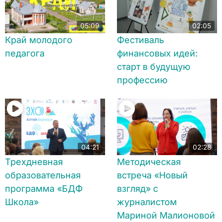
05:09
02:05
Край молодого
Фестиваль
педагога
финансовых идей:
старт в будущую
профессию
04:21
02:28
Трехдневная
Методическая
образовательная
встреча «Новый
программа «БДФ
взгляд» с
Школа»
журналистом
Мариной Малионовой