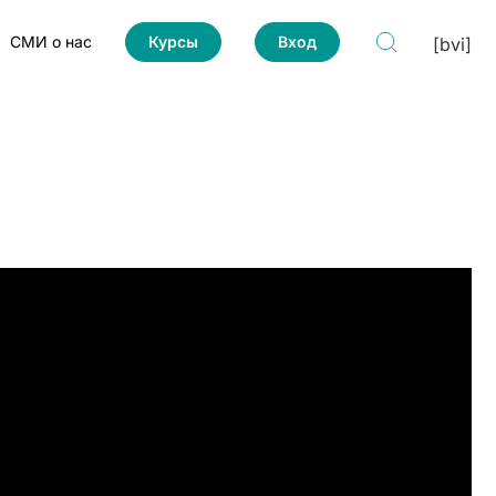
СМИ о нас
Курсы
Вход
[bvi]