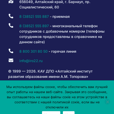
656049, Алтайский край, г. Барнаул, пр.
Социалистический, 60
8 (3852) 555 887
- приемная
8 (3852) 555 897
- многоканальный телефон
сотрудников с добавочным номером (телефоны
сотрудников предоставлены в справочнике на
данном сайте)
8 800 301 80 50
- горячая линия
info@iro22.ru
© 1999 — 2026. КАУ ДПО «Алтайский институт
развития образования имени А.М. Топорова»
Мы используем файлы сооке, чтобы обеспечить вам лучший
опыт работы на нашем веб-сайте. Закрывая это сообщение,
6+
вы соглашаетесь на наши файлы сокіе на этом устройстве в
соответствии с нашей политикой сокіе, если вы не
отключили их