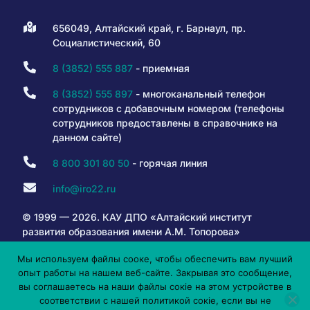
656049, Алтайский край, г. Барнаул, пр.
Социалистический, 60
8 (3852) 555 887
- приемная
8 (3852) 555 897
- многоканальный телефон
сотрудников с добавочным номером (телефоны
сотрудников предоставлены в справочнике на
данном сайте)
8 800 301 80 50
- горячая линия
info@iro22.ru
© 1999 — 2026. КАУ ДПО «Алтайский институт
развития образования имени А.М. Топорова»
Мы используем файлы сооке, чтобы обеспечить вам лучший
опыт работы на нашем веб-сайте. Закрывая это сообщение,
6+
вы соглашаетесь на наши файлы сокіе на этом устройстве в
соответствии с нашей политикой сокіе, если вы не