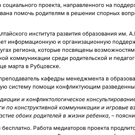
го социального проекта, направленного на подд
звана помочь родителям в решении спорных вопр
Алтайского института развития образования им. 
вает информационную и организационную поддер
ругах региона, которые посвящены возможностя
ной коммуникации среди родительской и педагог
це марта в Рубцовске.
 преподаватель кафедры менеджмента в образов
ксную систему помощи конфликтующим разведенн
диации и конфликтологическое консультирование 
и по конструктивной коммуникации и игровые вза
астие обоих родителей в жизни ребенка
, – поясн
 бесплатно. Работа медиаторов проекта продлится