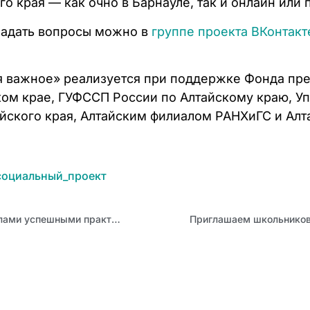
о края — как очно в Барнауле, так и онлайн или
 задать вопросы можно в
группе проекта ВКонтак
я важное» реализуется при поддержке Фонда през
ом крае, ГУФССП России по Алтайскому краю, У
йского края, Алтайским филиалом РАНХиГС и Алт
социальный_проект
Наставники Алтайского края продолжают делиться со школами успешными практиками