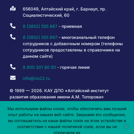
656049, Алтайский край, г. Барнаул, пр.
Социалистический, 60
8 (3852) 555 887
- приемная
8 (3852) 555 897
- многоканальный телефон
сотрудников с добавочным номером (телефоны
сотрудников предоставлены в справочнике на
данном сайте)
8 800 301 80 50
- горячая линия
info@iro22.ru
© 1999 — 2026. КАУ ДПО «Алтайский институт
развития образования имени А.М. Топорова»
Мы используем файлы сооке, чтобы обеспечить вам лучший
опыт работы на нашем веб-сайте. Закрывая это сообщение,
6+
вы соглашаетесь на наши файлы сокіе на этом устройстве в
соответствии с нашей политикой сокіе, если вы не
отключили их