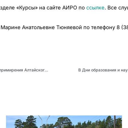
зделе «Курсы» на сайте АИРО по
ссылке
. Все сл
арине Анатольевне Тюняевой по телефону 8 (385
Открыта регистрация на Слет кураторов школьных служб примирения Алтайского края