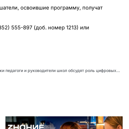
ушатели, освоившие программу, получат
2) 555-897 (доб. номер 1213) или
В Дни образования и науки педагоги и руководители школ обсудят роль цифровых технологий в профессиональной деятельности