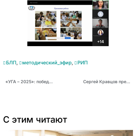
БЛП
,
методический_эфир
,
РИП
«УГА – 2025»: победитель заочного этапа из Барнаула Вячеслав Пермяков
Сергей Кравцов предложил утвердить перечень игрушек для детсадов
С этим читают