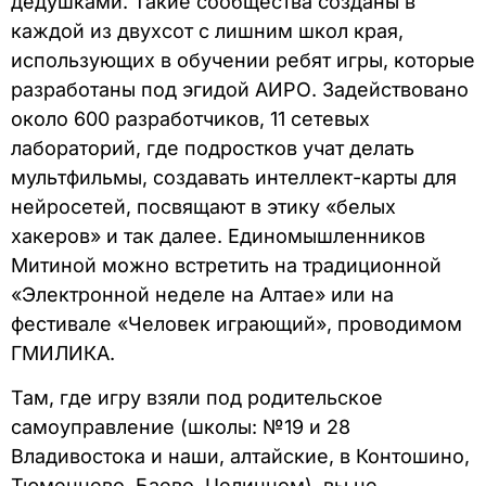
дедушками. Такие сообщества созданы в
каждой из двухсот с лишним школ края,
использующих в обучении ребят игры, которые
разработаны под эгидой АИРО. Задействовано
около 600 разработчиков, 11 сетевых
лабораторий, где подростков учат делать
мультфильмы, создавать интеллект-карты для
нейросетей, посвящают в этику «белых
хакеров» и так далее. Единомышленников
Митиной можно встретить на традиционной
«Электронной неделе на Алтае» или на
фестивале «Человек играющий», проводимом
ГМИЛИКА.
Там, где игру взяли под родительское
самоуправление (школы: №19 и 28
Владивостока и наши, алтайские, в Контошино,
Тюменцево, Баево, Целинном), вы нe