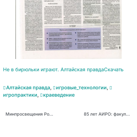
Не в бирюльки играют. Алтайская правда
Скачать
Алтайская правда
,
игровые_технологии
,
игропрактики
,
краеведение
Минпросвещения России готовит единый учебник по информатике, в котором будут отражены отечественные инновации в сфере цифровых технологий
85 лет АИРО: факультет управления развитием образования