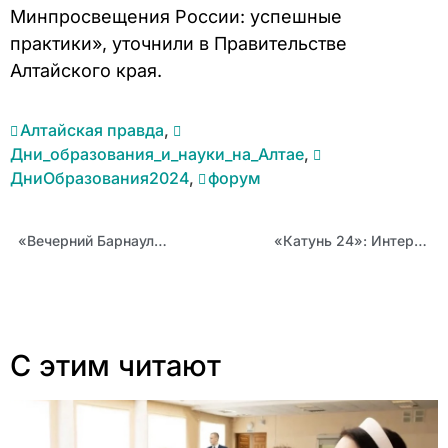
Минпросвещения России: успешные
практики», уточнили в Правительстве
Алтайского края.
Алтайская правда
,
Дни_образования_и_науки_на_Алтае
,
ДниОбразования2024
,
форум
«Вечерний Барнаул»: Барнаульские педагоги получили высокую оценку своих компетенций
«Катунь 24»: Интервью с Ильей Лобановым о международном форуме «Дни образования и науки Алтая»
С этим читают