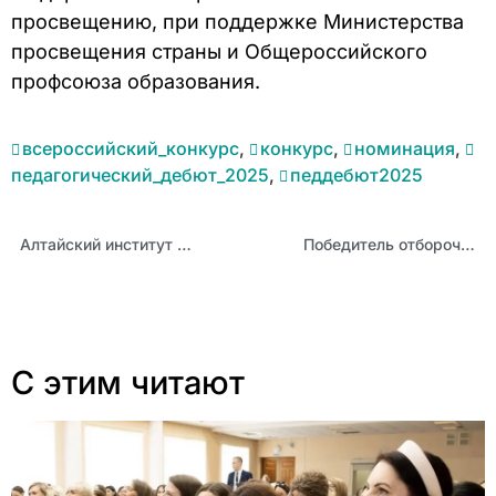
просвещению, при поддержке Министерства
просвещения страны и Общероссийского
профсоюза образования.
всероссийский_конкурс
,
конкурс
,
номинация
,
педагогический_дебют_2025
,
педдебют2025
Алтайский институт развития образования выиграл грант «Движения Первых»
Победитель отборочного тура Всероссийского конкурса «Мастер года» в Алтайском крае в 2025 году: Анастасия Тобоева
С этим читают