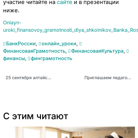
участие читайте на
сайте
и в презентации
ниже.
Onlayn-
uroki_finansovoy_gramotnosti_dlya_shkolnikov_Banka_Ros
БанкРоссии
,
онлайн_уроки
,
ФинансоваяГрамотность
,
ФинансоваяКультура
,
финансы
,
финграмотность
25 сентября алтайский педагог проведет урок на конкурсе «Учитель года России» — 2025
Приглашаем педагогов Заринского образовательного округа повысить квалификацию по обучению школьников шахматам
С этим читают