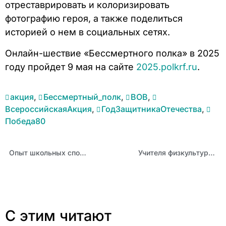
отреставрировать и колоризировать
фотографию героя, а также поделиться
историей о нем в социальных сетях.
Онлайн-шествие «Бессмертного полка» в 2025
году пройдет 9 мая на сайте
2025.polkrf.ru
.
акция
,
Бессмертный_полк
,
ВОВ
,
ВсероссийскаяАкция
,
ГодЗащитникаОтечества
,
Победа80
Опыт школьных спортивных клубов Алтая стал темой очередного вебинара
Учителя физкультуры края разработали программы развития школьных спортивных клубов
С этим читают