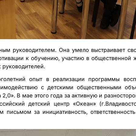
сным руководителем. Она умело выстраивает св
ивации к обучению, участию в общественной ж
х руководителей.
оголетний опыт в реализации программы восп
аимодействию с детскими общественными объ
 2,0». В мае этого года за активную и разностор
ссийский детский центр «Океан» (г.Владивосто
ым письмом за инициативность, ответственност