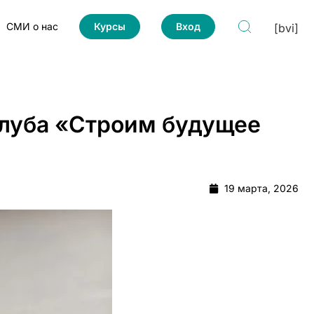
СМИ о нас
Курсы
Вход
[bvi]
луба «Строим будущее
19 марта, 2026