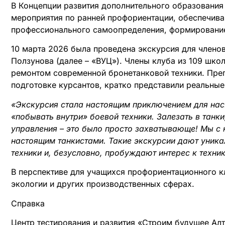
В Концепции развития дополнительного образования
мероприятия по ранней профориентации, обеспечив
профессионального самоопределения, формирование
10 марта 2026 была проведена экскурсия для члено
Ползунова (далее – «ВУЦ»). Члены клуба из 109 шко
ремонтом современной бронетанковой техники. Пре
подготовке курсантов, кратко представили реальн
«Экскурсия стала настоящим приключением для нас!
«побывать внутри» боевой техники. Залезать в танк
управления – это было просто захватывающе! Мы с
настоящим танкистами. Такие экскурсии дают уника
техники и, безусловно, пробуждают интерес к техни
В перспективе для учащихся профориентационного кл
экологии и других производственных сферах.
Справка
Центр тестирования и развития «Строим будущее Алт