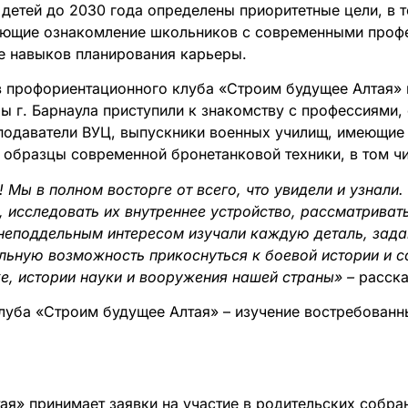
 детей до 2030 года определены приоритетные цели, в
ающие ознакомление школьников с современными проф
 навыков планирования карьеры.
в профориентационного клуба «Строим будущее Алтая» 
лы г. Барнаула приступили к знакомству с профессиями,
подаватели ВУЦ, выпускники военных училищ, имеющие 
ые образцы современной бронетанковой техники, в том
 Мы в полном восторге от всего, что увидели и узнали
и, исследовать их внутреннее устройство, рассматрива
 неподдельным интересом изучали каждую деталь, зада
льную возможность прикоснуться к боевой истории и с
ке, истории науки и вооружения нашей страны» –
рассказ
уба «Строим будущее Алтая» – изучение востребованны
ая» принимает заявки на участие в родительских собра